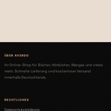
€36,00
€40,00
ÜBER AVERDO
Ihr Online-Shop für Bücher, Hörbücher, Mangas und vieles
mehr. Schnelle Lieferung und kostenloser Versand
innerhalb Deutschlands.
RECHTLICHES
Datenschutzerklärung