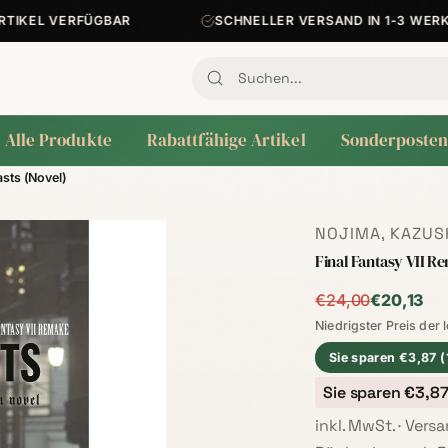
KEL VERFÜGBAR
SCHNELLER VERSAND IN 1-3 WERKTAG
Alle Produkte
Rabattfähige Artikel
Sonderposten
asts (Novel)
NOJIMA, KAZUS
Final Fantasy VII R
Niedrigster Preis 
€24,00
€20,13
Niedrigster Preis der 
Sie sparen €3,87 
Sie sparen €3,8
inkl. MwSt. · Ver