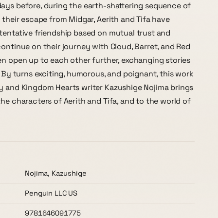
ays before, during the earth-shattering sequence of
o their escape from Midgar, Aerith and Tifa have
tentative friendship based on mutual trust and
continue on their journey with Cloud, Barret, and Red
en open up to each other further, exchanging stories
 By turns exciting, humorous, and poignant, this work
y and Kingdom Hearts writer Kazushige Nojima brings
the characters of Aerith and Tifa, and to the world of
Nojima, Kazushige
Penguin LLC US
9781646091775