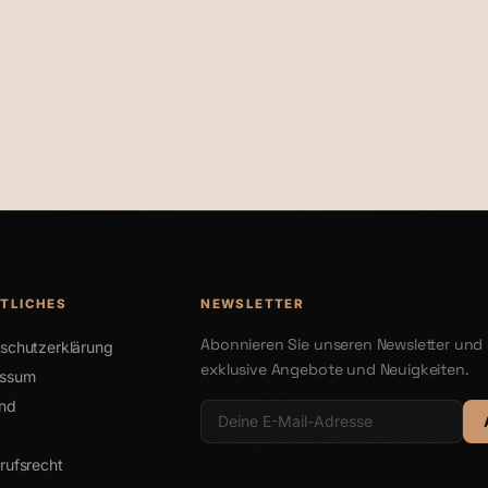
€26,00
€27,00
TLICHES
NEWSLETTER
Abonnieren Sie unseren Newsletter und 
schutzerklärung
exklusive Angebote und Neuigkeiten.
essum
nd
rufsrecht