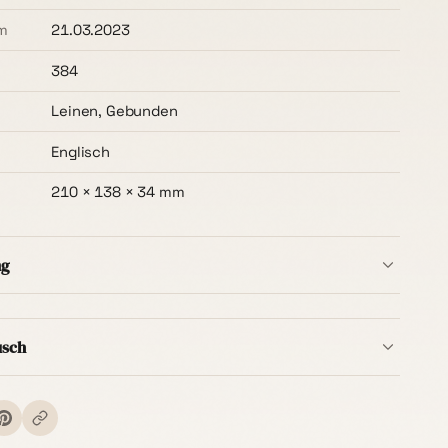
m
21.03.2023
384
Leinen, Gebunden
Englisch
210 × 138 × 34 mm
ng
b Deutschlands ist immer kostenlos
– ohne
t, ab dem ersten Buch. Die Lieferzeit beträgt in der
usch
ge
.
Bestellung innerhalb von
14 Tagen nach Erhalt
ins Ausland können zusätzliche Versandkosten
te stelle sicher, dass die Ware unbenutzt und in der
g ist.