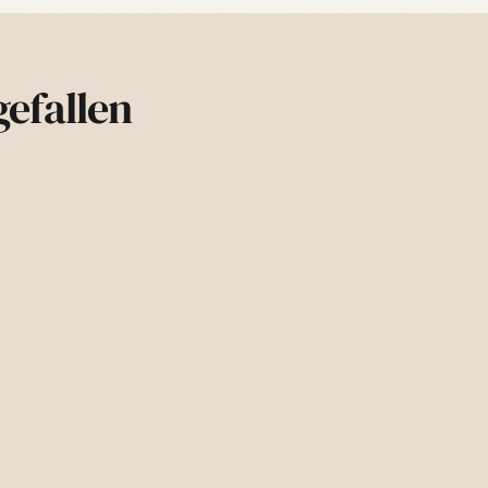
Rückgaberecht:
D
Nutze für den Wi
nach Erhalt
zurüc
„Vertrag widerru
efallen
Weitere.