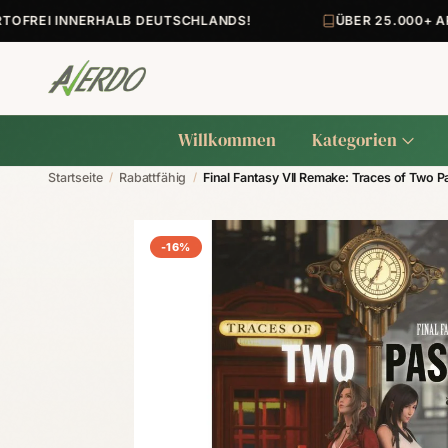
REI INNERHALB DEUTSCHLANDS!
ÜBER 25.000+ ARTI
Willkommen
Kategorien
Startseite
/
Rabattfähig
/
Final Fantasy VII Remake: Traces of Two P
-16%