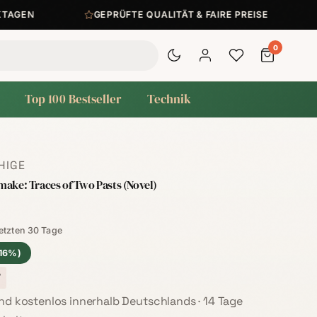
EN
GEPRÜFTE QUALITÄT & FAIRE PREISE
PO
0
Top 100 Bestseller
Technik
HIGE
emake: Traces of Two Pasts (Novel)
der letzten 30 Tage:
letzten 30 Tage
(16%)
7
sand kostenlos innerhalb Deutschlands · 14 Tage