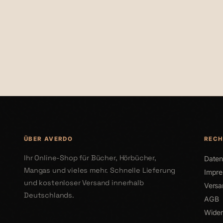
€30,75
€22,22
€38,00
ÜBER AVERDO
RECH
Ihr Online-Shop für Bücher, Hörbücher,
Daten
Mangas und vieles mehr. Schnelle Lieferung
Impr
und kostenloser Versand innerhalb
Versa
Deutschlands.
AGB
Wider