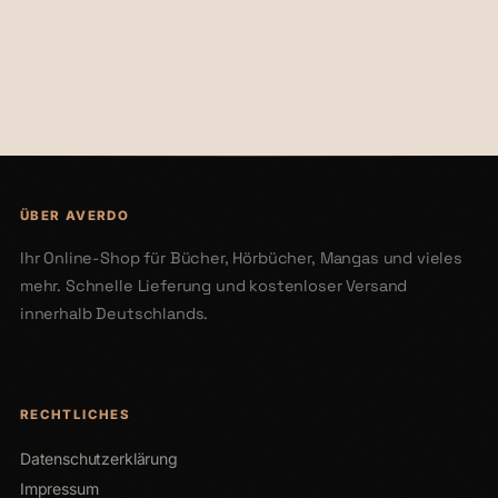
€19,90
€26,90
ÜBER AVERDO
Ihr Online-Shop für Bücher, Hörbücher, Mangas und vieles
mehr. Schnelle Lieferung und kostenloser Versand
innerhalb Deutschlands.
RECHTLICHES
Datenschutzerklärung
Impressum