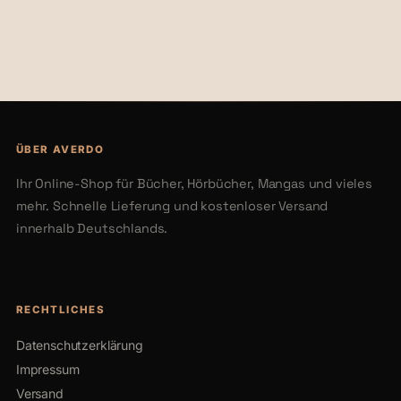
€22,00
€26,00
ÜBER AVERDO
Ihr Online-Shop für Bücher, Hörbücher, Mangas und vieles
mehr. Schnelle Lieferung und kostenloser Versand
innerhalb Deutschlands.
RECHTLICHES
Datenschutzerklärung
Impressum
Versand