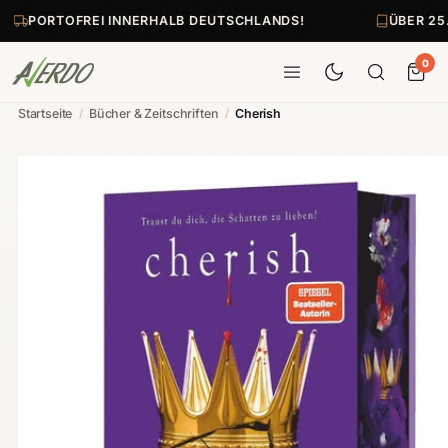
PORTOFREI INNERHALB DEUTSCHLANDS!
ÜBER 25
0
Startseite
/
Bücher & Zeitschriften
/
Cherish