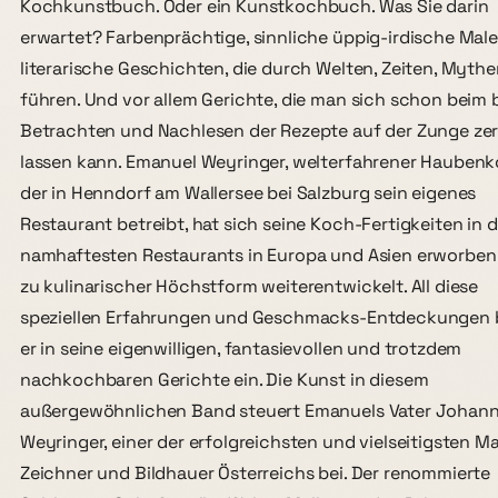
Kochkunstbuch. Oder ein Kunstkochbuch. Was Sie darin
erwartet? Farbenprächtige, sinnliche üppig-irdische Maler
literarische Geschichten, die durch Welten, Zeiten, Myth
führen. Und vor allem Gerichte, die man sich schon beim 
Betrachten und Nachlesen der Rezepte auf der Zunge ze
lassen kann. Emanuel Weyringer, welterfahrener Haubenk
der in Henndorf am Wallersee bei Salzburg sein eigenes
Restaurant betreibt, hat sich seine Koch-Fertigkeiten in 
namhaftesten Restaurants in Europa und Asien erworben
zu kulinarischer Höchstform weiterentwickelt. All diese
speziellen Erfahrungen und Geschmacks-Entdeckungen 
er in seine eigenwilligen, fantasievollen und trotzdem
nachkochbaren Gerichte ein. Die Kunst in diesem
außergewöhnlichen Band steuert Emanuels Vater Johan
Weyringer, einer der erfolgreichsten und vielseitigsten Ma
Zeichner und Bildhauer Österreichs bei. Der renommierte