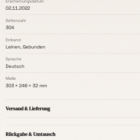
Erscheinungsdatum
02.11.2022
Seitenzahl
304
Einband
Leinen, Gebunden
Sprache
Deutsch
Maße
303 × 246 × 32 mm
Versand & Lieferung
Versand innerhalb Deutschlands ist immer kostenlos
– oh
Mindestbestellwert, ab dem ersten Buch. Die Lieferzeit b
Rückgabe & Umtausch
in der Regel
1–3 Werktage
.