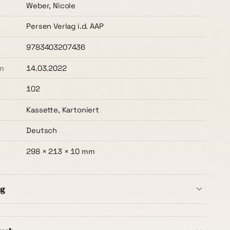
Weber, Nicole
Persen Verlag i.d. AAP
9783403207436
m
14.03.2022
102
Kassette, Kartoniert
Deutsch
298 × 213 × 10 mm
ng
b Deutschlands ist immer kostenlos
– ohne
t, ab dem ersten Buch. Die Lieferzeit beträgt in der