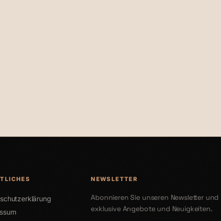
€27,99
TLICHES
NEWSLETTER
Abonnieren Sie unseren Newsletter und 
schutzerklärung
exklusive Angebote und Neuigkeiten.
essum