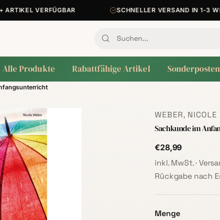
RTIKEL VERFÜGBAR
SCHNELLER VERSAND IN 1-3 WER
Alle Produkte
Rabattfähige Artikel
Sonderposten
fangsunterricht
WEBER, NICOLE
Sachkunde im Anfan
€28,99
inkl. MwSt. · Ver
Rückgabe nach Er
Menge