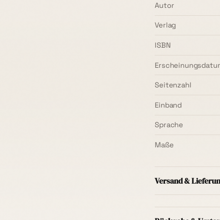
Autor
Verlag
ISBN
Erscheinungsdatu
Seitenzahl
Einband
Sprache
Maße
Versand & Lieferu
Versand innerhal
Mindestbestellwer