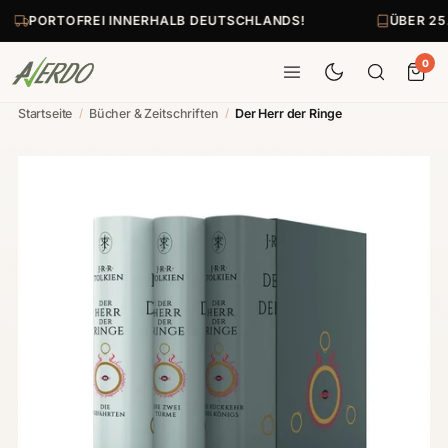
PORTOFREI INNERHALB DEUTSCHLANDS!
ÜBER 25
0
Startseite
/
Bücher & Zeitschriften
/
Der Herr der Ringe