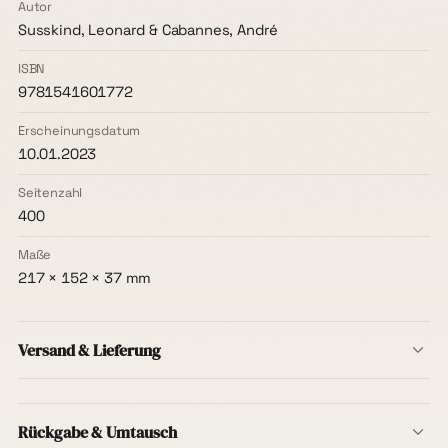
Autor
Susskind, Leonard & Cabannes, André
ISBN
9781541601772
Erscheinungsdatum
10.01.2023
Seitenzahl
400
Maße
217 × 152 × 37 mm
Versand & Lieferung
Versand innerhalb Deutschlands ist immer kostenlos
–
ohne Mindestbestellwert, ab dem ersten Buch. Die
Rückgabe & Umtausch
Lieferzeit beträgt in der Regel
1–3 Werktage
.