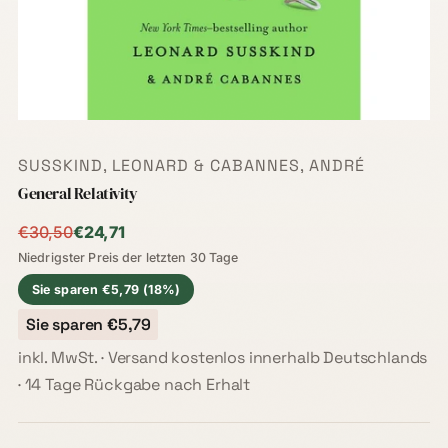
SUSSKIND, LEONARD & CABANNES, ANDRÉ
General Relativity
Niedrigster Preis der letzten 30 Tage:
€30,50
€24,71
Niedrigster Preis der letzten 30 Tage
Sie sparen €5,79 (18%)
Sie sparen €5,79
inkl. MwSt. · Versand kostenlos innerhalb Deutschlands
· 14 Tage Rückgabe nach Erhalt