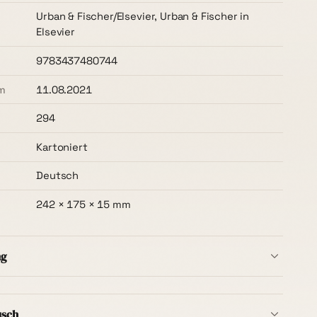
Urban & Fischer/Elsevier, Urban & Fischer in
Elsevier
9783437480744
m
11.08.2021
294
Kartoniert
Deutsch
242 × 175 × 15 mm
ng
b Deutschlands ist immer kostenlos
– ohne
t, ab dem ersten Buch. Die Lieferzeit beträgt in der
usch