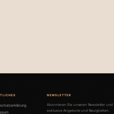
€44,00
TLICHES
NEWSLETTER
Abonnieren Sie unseren Newsletter und 
schutzerklärung
exklusive Angebote und Neuigkeiten.
essum