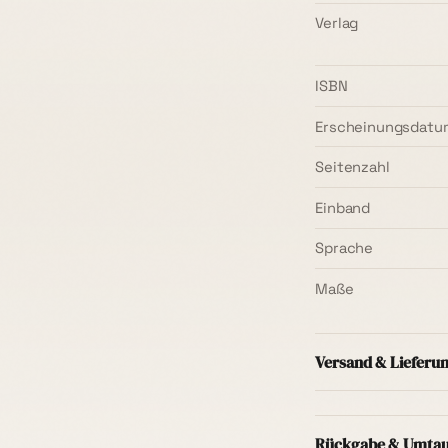
Verlag
ISBN
Erscheinungsdatu
Seitenzahl
Einband
Sprache
Maße
Versand & Lieferu
Versand innerhal
Mindestbestellwer
Rückgabe & Umta