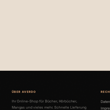
€46,00
€70,00
ÜBER AVERDO
RECH
Ihr Online-Shop für Bücher, Hörbücher,
Daten
Mangas und vieles mehr. Schnelle Lieferung
Impr