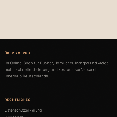
€24,00
€38,00
ÜBER AVERDO
Ihr Online-Shop für Bücher, Hörbücher, Mangas und vieles
mehr. Schnelle Lieferung und kostenloser Versand
innerhalb Deutschlands.
RECHTLICHES
Datenschutzerklärung