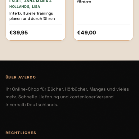
ENGEL, ANNA MARIA &
fördern
HOLLANDS, LISA
Interkulturelle Trainings
planen und durchführen
€39,95
€49,00
ÜBER AVERDO
Ihr Online-Shop für Bücher, Hörbücher, Mangas und vieles
mehr. Schnelle Lieferung und kostenloser Versand
innerhalb Deutschlands.
RECHTLICHES