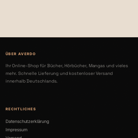
€41,00
€26,00
ÜBER AVERDO
Ihr Online-Shop für Bücher, Hörbücher, Mangas und vieles
mehr. Schnelle Lieferung und kostenloser Versand
innerhalb Deutschlands.
RECHTLICHES
Datenschutzerklärung
Impressum
Versand