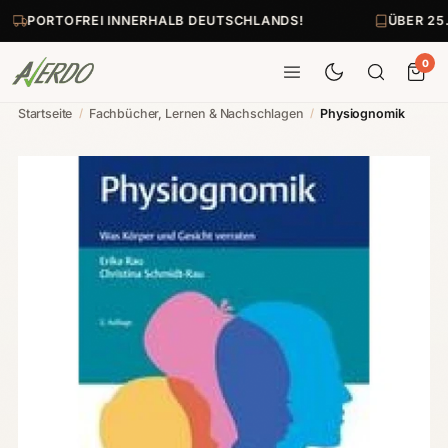
PORTOFREI INNERHALB DEUTSCHLANDS!
ÜBER 25
0
Startseite
/
Fachbücher, Lernen & Nachschlagen
/
Physiognomik