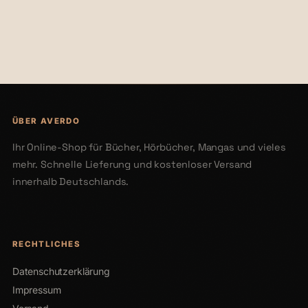
€22,00
€20,00
ÜBER AVERDO
Ihr Online-Shop für Bücher, Hörbücher, Mangas und vieles
mehr. Schnelle Lieferung und kostenloser Versand
innerhalb Deutschlands.
RECHTLICHES
Datenschutzerklärung
Impressum