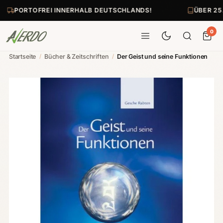
PORTOFREI INNERHALB DEUTSCHLANDS!
ÜBER 25
0
Startseite
/
Bücher & Zeitschriften
/
Der Geist und seine Funktionen