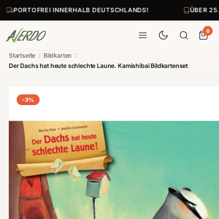
PORTOFREI INNERHALB DEUTSCHLANDS!
ÜBER 25
0
Startseite
/
Bildkarten
/
Der Dachs hat heute schlechte Laune. Kamishibai Bildkartenset
-3%