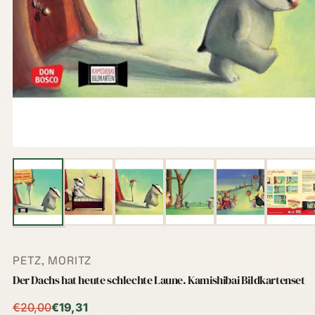
PETZ, MORITZ
Der Dachs hat heute schlechte Laune. Kamishibai Bildkartenset
Niedrigster Preis der letzten 30 Tage:
€20,00
€19,31