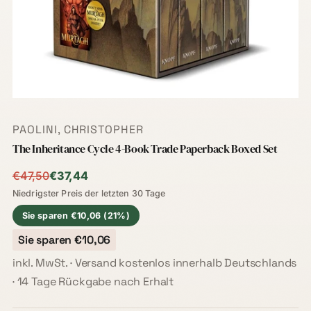
PAOLINI, CHRISTOPHER
The Inheritance Cycle 4-Book Trade Paperback Boxed Set
Niedrigster Preis der letzten 30 Tage:
€47,50
€37,44
Niedrigster Preis der letzten 30 Tage
Sie sparen €10,06 (21%)
Sie sparen €10,06
inkl. MwSt. · Versand kostenlos innerhalb Deutschlands
· 14 Tage Rückgabe nach Erhalt