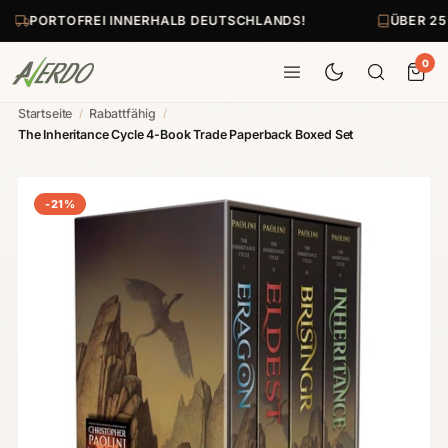
PORTOFREI INNERHALB DEUTSCHLANDS!
ÜBER 25
0
Startseite
/
Rabattfähig
/
The Inheritance Cycle 4-Book Trade Paperback Boxed Set
-21%