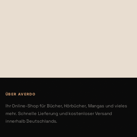
€46,59
€36,04
€60,50
€45,50
ÜBER AVERDO
Ihr Online-Shop für Bücher, Hörbücher, Mangas und vieles
mehr. Schnelle Lieferung und kostenloser Versand
innerhalb Deutschlands.