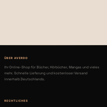
€25,99
€25,99
ÜBER AVERDO
Ihr Online-Shop für Bücher, Hörbücher, Mangas und vieles
mehr. Schnelle Lieferung und kostenloser Versand
innerhalb Deutschlands.
RECHTLICHES