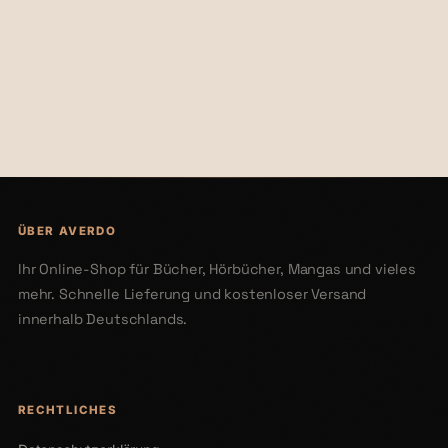
€32,00
€19,99
ÜBER AVERDO
Ihr Online-Shop für Bücher, Hörbücher, Mangas und vieles
mehr. Schnelle Lieferung und kostenloser Versand
innerhalb Deutschlands.
RECHTLICHES