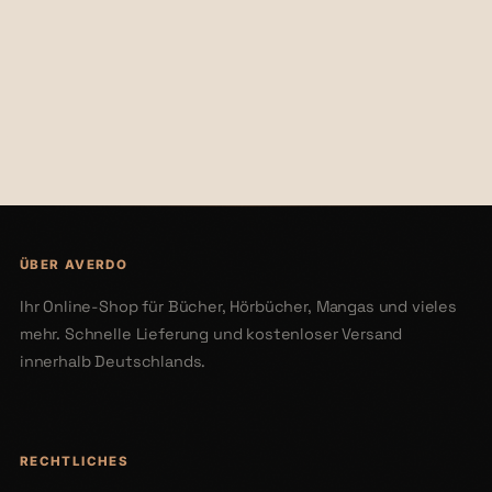
€42,00
€40,61
€52,00
ÜBER AVERDO
Ihr Online-Shop für Bücher, Hörbücher, Mangas und vieles
mehr. Schnelle Lieferung und kostenloser Versand
innerhalb Deutschlands.
RECHTLICHES