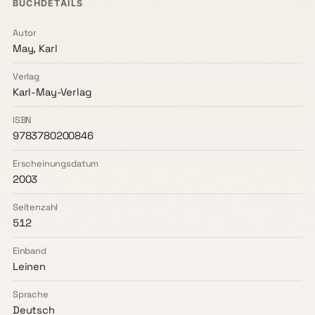
BUCHDETAILS
Autor
May, Karl
Verlag
Karl-May-Verlag
ISBN
9783780200846
Erscheinungsdatum
2003
Seitenzahl
512
Einband
Leinen
Sprache
Deutsch