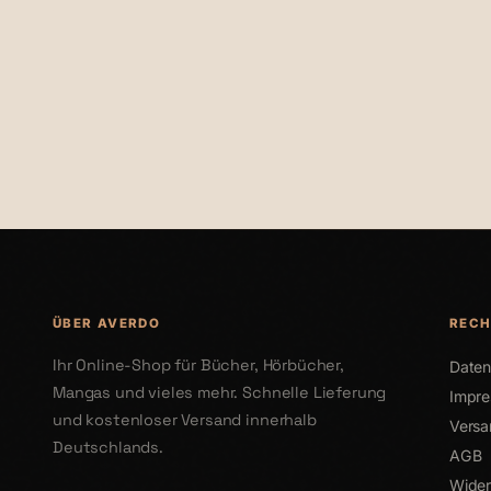
€118,00
€22,00
ÜBER AVERDO
RECH
Ihr Online-Shop für Bücher, Hörbücher,
Daten
Mangas und vieles mehr. Schnelle Lieferung
Impr
und kostenloser Versand innerhalb
Versa
Deutschlands.
AGB
Wider