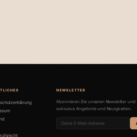
€29,00
TLICHES
NEWSLETTER
Abonnieren Sie unseren Newsletter und 
schutzerklärung
exklusive Angebote und Neuigkeiten.
essum
nd
rufsrecht