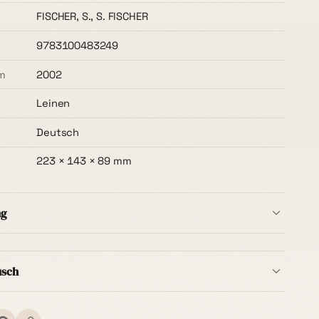
FISCHER, S., S. FISCHER
9783100483249
m
2002
Leinen
Deutsch
223 × 143 × 89 mm
ng
b Deutschlands ist immer kostenlos
– ohne
t, ab dem ersten Buch. Die Lieferzeit beträgt in der
usch
ge
.
Bestellung innerhalb von
14 Tagen nach Erhalt
ins Ausland können zusätzliche Versandkosten