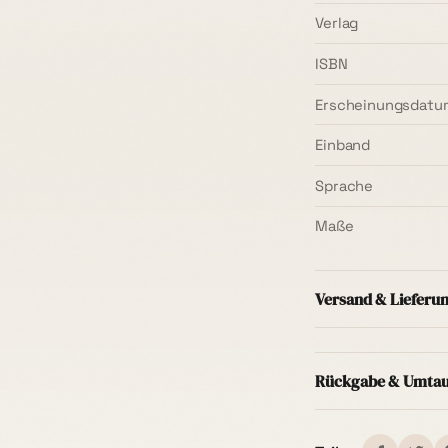
Verlag
ISBN
Erscheinungsdatu
Einband
Sprache
Maße
Versand & Lieferu
Versand innerhal
Mindestbestellwer
Rückgabe & Umta
Regel
1–3 Werkta
Du kannst deine 
Für Lieferungen 