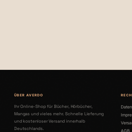
€24,95
€24,95
ÜBER AVERDO
RECH
Ihr Online-Shop für Bücher, Hörbücher,
Daten
Mangas und vieles mehr. Schnelle Lieferung
Impr
und kostenloser Versand innerhalb
Versa
Deutschlands.
AGB