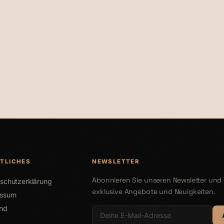
€29,95
TLICHES
NEWSLETTER
Abonnieren Sie unseren Newsletter und 
schutzerklärung
exklusive Angebote und Neuigkeiten.
essum
nd