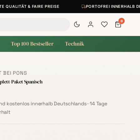
UALITÄT & FAIRE PREISE
PORTOFREI INNERHALB DEU
0
Top 100 Bestseller
Technik
 BEI PONS
lett-Paket Spanisch
sand kostenlos innerhalb Deutschlands · 14 Tage
halt