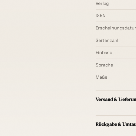
Verlag
ISBN
Erscheinungsdatu
Seitenzahl
Einband
Sprache
Maße
Versand & Lieferu
Versand innerhal
Mindestbestellwer
Rückgabe & Umta
Regel
1–3 Werkta