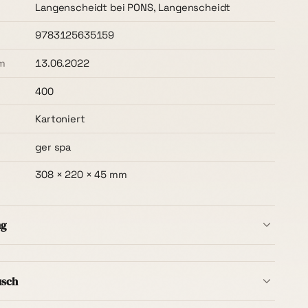
Langenscheidt bei PONS, Langenscheidt
9783125635159
m
13.06.2022
400
Kartoniert
ger spa
308 × 220 × 45 mm
ng
b Deutschlands ist immer kostenlos
– ohne
t, ab dem ersten Buch. Die Lieferzeit beträgt in der
usch
ge
.