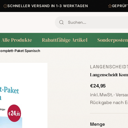
SCHNELLER VERSAND IN 1-3 WERKTAGEN
GEPRÜFTE Q
Alle Produkte
Rabattfähige Artikel
Sonderposten
omplett-Paket Spanisch
LANGENSCHEIDT
Langenscheidt Komp
€24,95
inkl. MwSt. · Ver
Rückgabe nach Er
Menge