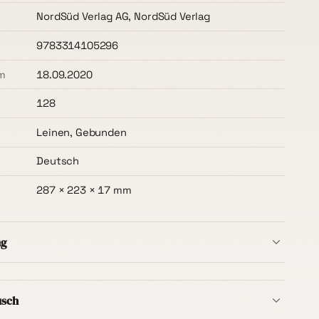
NordSüd Verlag AG, NordSüd Verlag
9783314105296
m
18.09.2020
128
Leinen, Gebunden
Deutsch
287 × 223 × 17 mm
ng
b Deutschlands ist immer kostenlos
– ohne
t, ab dem ersten Buch. Die Lieferzeit beträgt in der
usch
ge
.