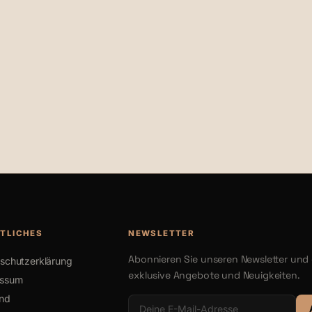
€20,00
€22,00
TLICHES
NEWSLETTER
Abonnieren Sie unseren Newsletter und 
schutzerklärung
exklusive Angebote und Neuigkeiten.
essum
nd