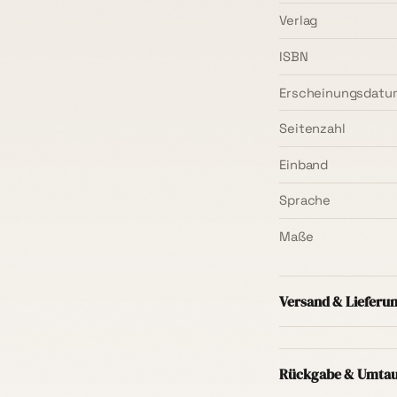
Verlag
ISBN
Erscheinungsdatu
Seitenzahl
Einband
Sprache
Maße
Versand & Lieferu
Versand innerhal
Mindestbestellwer
Rückgabe & Umta
Regel
1–3 Werkta