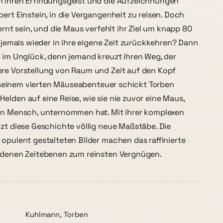
h ihren Erfindungsgeist und die Aufzeichnungen
bert Einstein, in die Vergangenheit zu reisen. Doch
lernt sein, und die Maus verfehlt ihr Ziel um knapp 80
e jemals wieder in ihre eigene Zeit zurückkehren? Dann
k im Unglück, denn jemand kreuzt ihren Weg, der
ere Vorstellung von Raum und Zeit auf den Kopf
 In seinem vierten Mäuseabenteuer schickt Torben
elden auf eine Reise, wie sie nie zuvor eine Maus,
ein Mensch, unternommen hat. Mit ihrer komplexen
tzt diese Geschichte völlig neue Maßstäbe. Die
 opulent gestalteten Bilder machen das raffinierte
iedenen Zeitebenen zum reinsten Vergnügen.
Kuhlmann, Torben