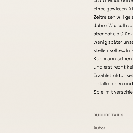
es der Maus durc
eines gewissen Al
Zeitreisen will ge
Jahre. Wie soll si
aber hat sie Glüc
wenig später uns
stellen sollte...
Kuhlmann seinen H
und erst recht k
Erzählstruktur se
detailreichen und
Spiel mit versch
BUCHDETAILS
Autor