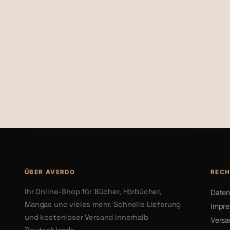
€24,00
€20,87
ÜBER AVERDO
RECH
Ihr Online-Shop für Bücher, Hörbücher,
Daten
Mangas und vieles mehr. Schnelle Lieferung
Impr
und kostenloser Versand innerhalb
Versa