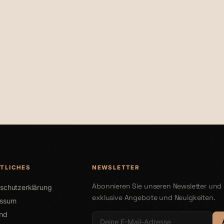
€35,00
TLICHES
NEWSLETTER
Abonnieren Sie unseren Newsletter und 
schutzerklärung
exklusive Angebote und Neuigkeiten.
essum
nd