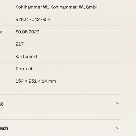
Kohlhammer W., Kohlhammer, W., GmbH
9783170427952
m
30.06.2023
217
Kartoniert
Deutsch
154 × 231 × 14 mm
ng
b Deutschlands ist immer kostenlos
– ohne
t, ab dem ersten Buch. Die Lieferzeit beträgt in der
usch
ge
.