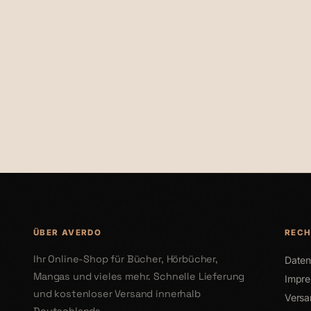
€35,00
€36,00
ÜBER AVERDO
RECH
Ihr Online-Shop für Bücher, Hörbücher,
Daten
Mangas und vieles mehr. Schnelle Lieferung
Impr
und kostenloser Versand innerhalb
Versa