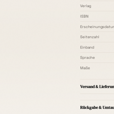
Verlag
ISBN
Erscheinungsdatu
Seitenzahl
Einband
Sprache
Maße
Versand & Lieferu
Versand innerhal
Mindestbestellwer
Rückgabe & Umta
Regel
1–3 Werkta