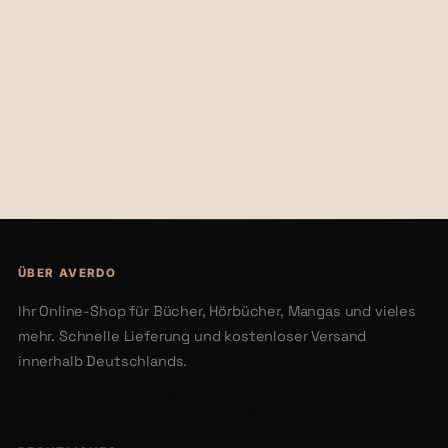
€28,00
€20,00
ÜBER AVERDO
Ihr Online-Shop für Bücher, Hörbücher, Mangas und vieles
mehr. Schnelle Lieferung und kostenloser Versand
innerhalb Deutschlands.