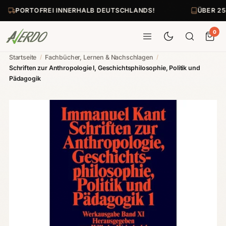
PORTOFREI INNERHALB DEUTSCHLANDS!
ÜBER 25
0
Startseite
/
Fachbücher, Lernen & Nachschlagen
/
Schriften zur Anthropologie I, Geschichtsphilosophie, Politik und
Pädagogik