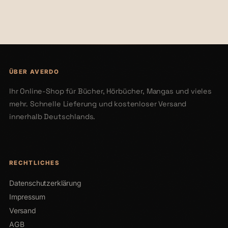
€39,90
€19,99
ÜBER AVERDO
Ihr Online-Shop für Bücher, Hörbücher, Mangas und vieles
mehr. Schnelle Lieferung und kostenloser Versand
innerhalb Deutschlands.
RECHTLICHES
Datenschutzerklärung
Impressum
Versand
AGB