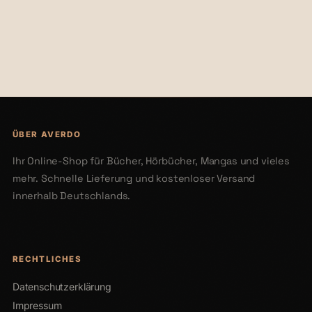
€24,00
€27,90
ÜBER AVERDO
Ihr Online-Shop für Bücher, Hörbücher, Mangas und vieles
mehr. Schnelle Lieferung und kostenloser Versand
innerhalb Deutschlands.
RECHTLICHES
Datenschutzerklärung
Impressum