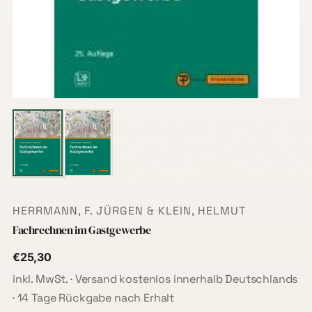
HERRMANN, F. JÜRGEN & KLEIN, HELMUT
Fachrechnen im Gastgewerbe
€25,30
inkl. MwSt. · Versand kostenlos innerhalb Deutschlands
· 14 Tage Rückgabe nach Erhalt