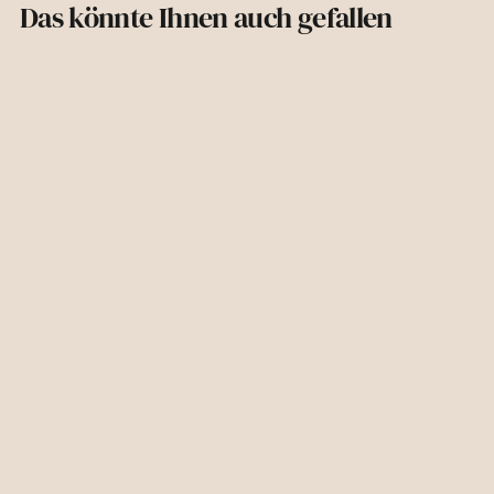
Das könnte Ihnen auch gefallen
unkompliziert.
kümmern uns um alles Weitere.
€21,00
€21,00