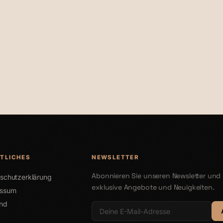
€25,00
TLICHES
NEWSLETTER
Abonnieren Sie unseren Newsletter und 
schutzerklärung
exklusive Angebote und Neuigkeiten.
essum
nd