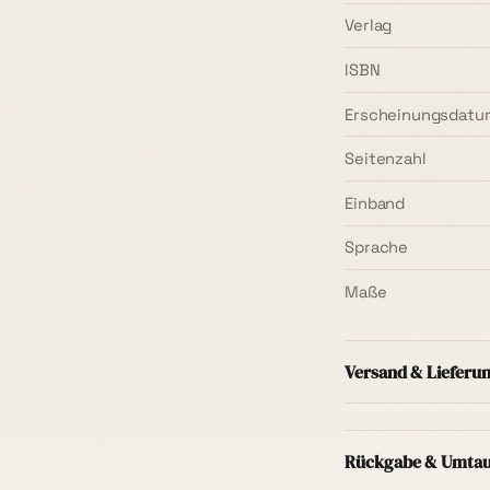
Verlag
ISBN
Erscheinungsdatu
Seitenzahl
Einband
Sprache
Maße
Versand & Lieferu
Versand innerhal
Mindestbestellwer
Rückgabe & Umta
Regel
1–3 Werkta