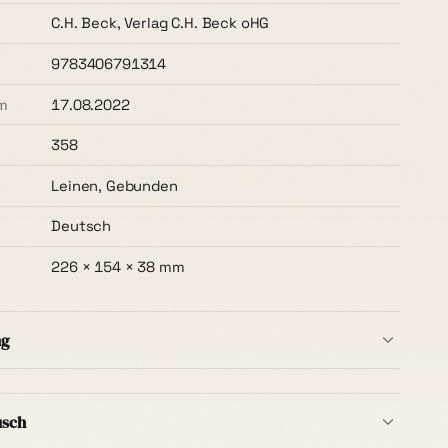
C.H. Beck, Verlag C.H. Beck oHG
9783406791314
m
17.08.2022
358
Leinen, Gebunden
Deutsch
226 × 154 × 38 mm
ng
b Deutschlands ist immer kostenlos
– ohne
t, ab dem ersten Buch. Die Lieferzeit beträgt in der
usch
ge
.