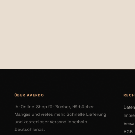
€20,00
€24,00
ÜBER AVERDO
RECH
Ihr Online-Shop für Bücher, Hörbücher,
Daten
Mangas und vieles mehr. Schnelle Lieferung
Impr
und kostenloser Versand innerhalb
Versa
Deutschlands.
AGB