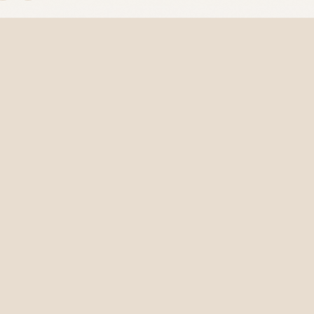
g ist.
u kannst deine Bestellung innerhalb von
14 Tagen
derruf einfach unser
Kontaktformular
oder den
ksenden – einfach und unkompliziert.
fen"
-Button im Footer. Wir kümmern uns um alles