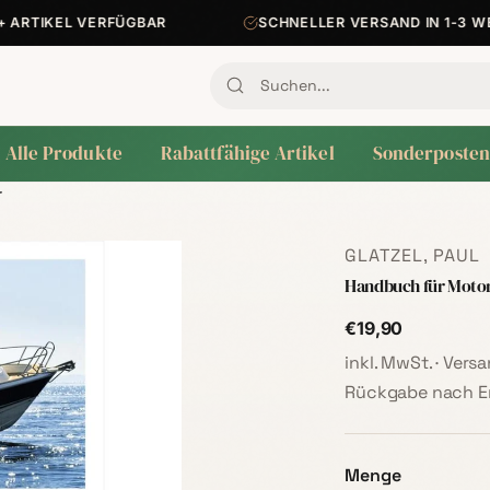
RTIKEL VERFÜGBAR
SCHNELLER VERSAND IN 1-3 WERK
Alle Produkte
Rabattfähige Artikel
Sonderposten
r
GLATZEL, PAUL
Handbuch für Moto
€19,90
inkl. MwSt. · Ver
Rückgabe nach Er
Menge