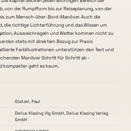
 Die Kapitel decken jeden wichtigen Bereich der
, von der Rumpfform bis zur Reiseplanung, von der
bis zum Mensch-über-Bord-Manöver. Auch die
d, die richtige Lichterführung und das Wissen um
gation, Ausweichregeln und Wetter kommen nicht zu
 werden stets mit direktem Bezug zur Praxis
illierte Farbillustrationen unterstützen den Text und
echenden Manöver Schritt für Schritt ab -
d kompakter geht es kaum.
Glatzel, Paul
Delius Klasing Vlg GmbH, Delius Klasing Verlag
GmbH