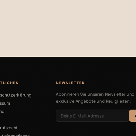
€29,90
TLICHES
NEWSLETTER
Abonnieren Sie unseren Newsletter und 
schutzerklärung
exklusive Angebote und Neuigkeiten.
essum
nd
rufsrecht
ktinformationen