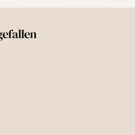
Originalverpackun
Rückgaberecht:
D
Nutze für den Wi
nach Erhalt
zurüc
„Vertrag widerru
efallen
Weitere.