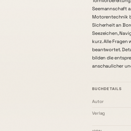
Törnvorbereitung.
Seemannschaft ab
Motorentechnik 
Sicherheit an Bor
Seezeichen, Navi
kurz. Alle Fragen
beantwortet. Deta
bilden die entspr
anschaulicher un
BUCHDETAILS
Autor
Verlag