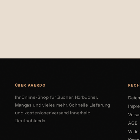
€19,90
€24,90
ÜBER AVERDO
RECH
Ihr Online-Shop für Bücher, Hörbücher,
Daten
Mangas und vieles mehr. Schnelle Lieferung
Impr
und kostenloser Versand innerhalb
Versa
Deutschlands.
AGB
Wider
Konta