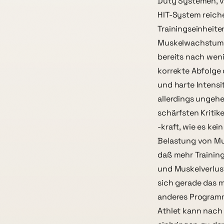
Duty Systemen, v
HIT-System reiche
Trainingseinheite
Muskelwachstum z
bereits nach wen
korrekte Abfolge
und harte Intensi
allerdings ungehe
schärfsten Kriti
-kraft, wie es kei
Belastung von Mu
daß mehr Training
und Muskelverlus
sich gerade das m
anderes Programm 
Athlet kann nach D