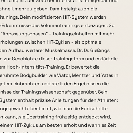
 er fähig ist. Der Grad der Intensität ist steigerbar und
schnell, mehr zu geben. Damit steigt auch die
rainings. Beim modifizierten HIT-System werden
e Erkenntnisse des Volumentrainings einbezogen. So
. "Anpassungsphasen" - Trainingseinheiten mit mehr
rholungen zwischen HIT-Zyklen - als optimale
den Aufbau weiterer Muskelmasse. Dr. Dr. Gießings
en zur Geschichte dieser Trainingsform und erklärt die
em Hoch-Intensitäts-Training. Er bewertet die
 berühmte Bodybuilder wie Viator, Mentzer und Yates in
ystem einbrachten und stellt den Ergebnissen die
nisse der Trainingswissenschaft gegenüber. Sein
-System enthält präzise Anleitungen für den Athleten:
ingsgewichte bestimmt, wie man die Fortschritte
n kann, wie Übertraining frühzeitig entdeckt wird,
einem HIT-Zyklus am besten erholt und wann es Zeit