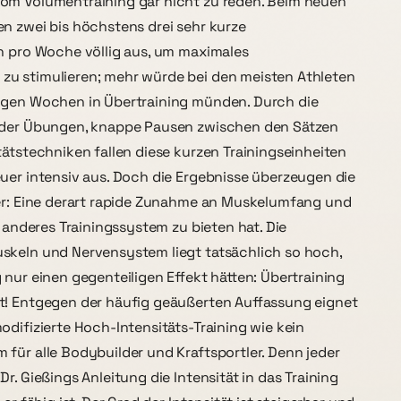
om Volumentraining gar nicht zu reden. Beim neuen
n zwei bis höchstens drei sehr kurze
n pro Woche völlig aus, um maximales
u stimulieren; mehr würde bei den meisten Athleten
igen Wochen in Übertraining münden. Durch die
 der Übungen, knappe Pausen zwischen den Sätzen
tätstechniken fallen diese kurzen Trainingseinheiten
uer intensiv aus. Doch die Ergebnisse überzeugen die
ker: Eine derart rapide Zunahme an Muskelumfang und
n anderes Trainingssystem zu bieten hat. Die
skeln und Nervensystem liegt tatsächlich so hoch,
 nur einen gegenteiligen Effekt hätten: Übertraining
t! Entgegen der häufig geäußerten Auffassung eignet
odifizierte Hoch-Intensitäts-Training wie kein
für alle Bodybuilder und Kraftsportler. Denn jeder
r. Gießings Anleitung die Intensität in das Training