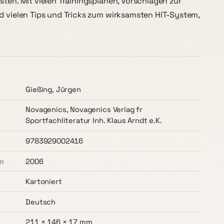
sten. Mit vielen Trainingsplänen, Vorschlägen zur
d vielen Tips und Tricks zum wirksamsten HIT-System,
Gießing, Jürgen
Novagenics, Novagenics Verlag fr
Sportfachliteratur Inh. Klaus Arndt e.K.
9783929002416
m
2006
Kartoniert
Deutsch
211 × 146 × 17 mm