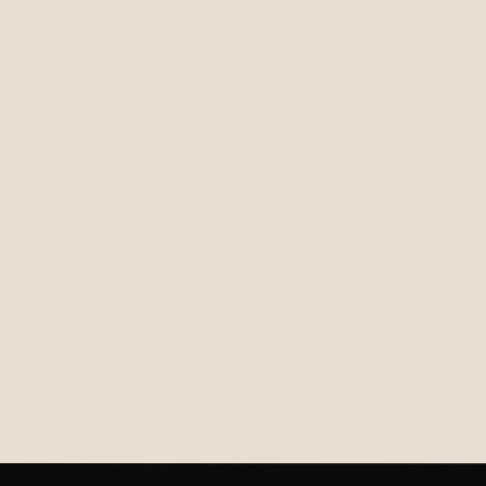
€26,95
€24,95