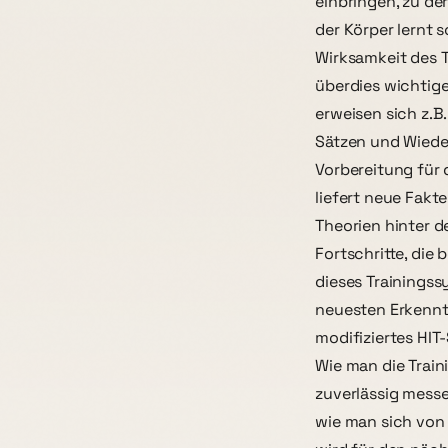
einbringen, zu der
der Körper lernt 
Wirksamkeit des T
überdies wichtig
erweisen sich z.B
Sätzen und Wiede
Vorbereitung für 
liefert neue Fakt
Theorien hinter d
Fortschritte, die
dieses Trainingss
neuesten Erkennt
modifiziertes HIT
Wie man die Train
zuverlässig messe
wie man sich von 