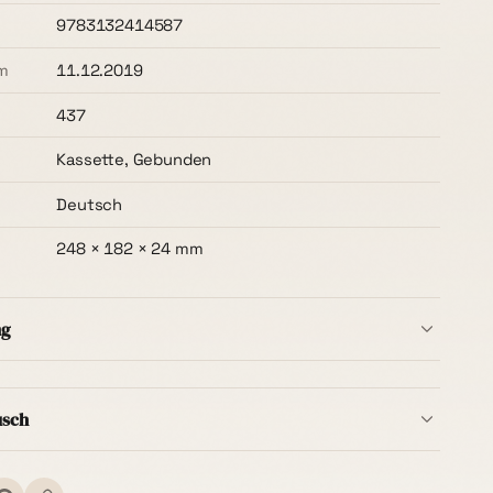
9783132414587
m
11.12.2019
437
Kassette, Gebunden
Deutsch
248 × 182 × 24 mm
ng
b Deutschlands ist immer kostenlos
– ohne
t, ab dem ersten Buch. Die Lieferzeit beträgt in der
usch
ge
.
Bestellung innerhalb von
14 Tagen nach Erhalt
ins Ausland können zusätzliche Versandkosten