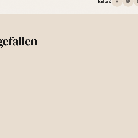
zurücksenden. Bit
Teilen:
anfallen.
Originalverpackun
Rückgaberecht:
D
Nutze für den Wi
nach Erhalt
zurüc
„Vertrag widerru
efallen
Weitere.