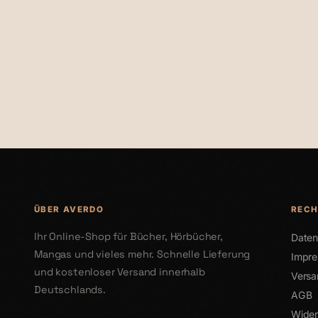
€110,00
€220,0
ÜBER AVERDO
RECH
Ihr Online-Shop für Bücher, Hörbücher,
Daten
Mangas und vieles mehr. Schnelle Lieferung
Impr
und kostenloser Versand innerhalb
Versa
Deutschlands.
AGB
Wider