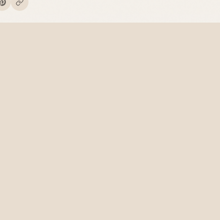
te stelle sicher, dass die Ware unbenutzt und in der
g ist.
u kannst deine Bestellung innerhalb von
14 Tagen
derruf einfach unser
Kontaktformular
oder den
ksenden – einfach und unkompliziert.
fen"
-Button im Footer. Wir kümmern uns um alles