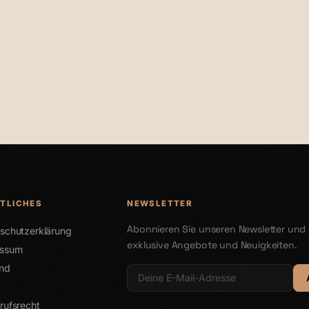
0
€29,90
TLICHES
NEWSLETTER
Abonnieren Sie unseren Newsletter und 
schutzerklärung
exklusive Angebote und Neuigkeiten.
essum
nd
rufsrecht