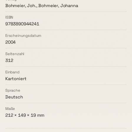
Bohmeier, Joh., Bohmeier, Johanna
ISBN
9783890944241
Erscheinungsdatum
2004
Seitenzahl
312
Einband
Kartoniert
Sprache
Deutsch
Maße
212 × 149 × 19 mm